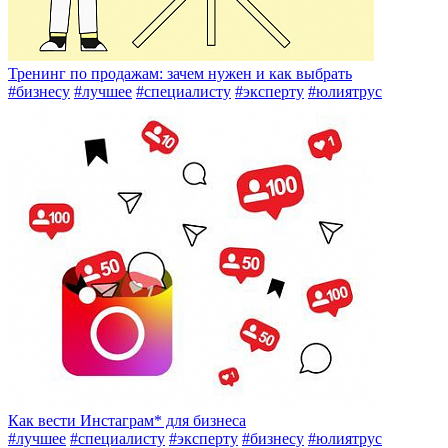
Тренинг по продажам: зачем нужен и как выбрать
#бизнесу
#лучшее
#специалисту
#эксперту
#юлиятрус
Как вести Инстаграм* для бизнеса
#лучшее
#специалисту
#эксперту
#бизнесу
#юлиятрус