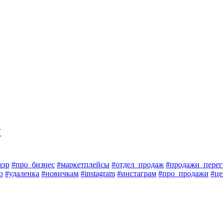
х
аэр
#про_бизнес
#маркетплейсы
#отдел_продаж
#продажи_пере
о
#удаленка
#новичкам
#instagram
#инстаграм
#про_продажи
#це