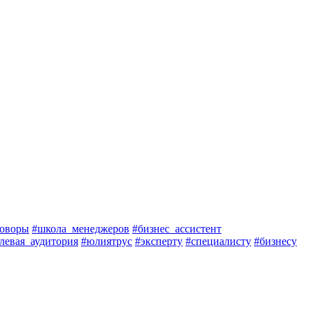
говоры
#школа_менеджеров
#бизнес_ассистент
левая_аудитория
#юлиятрус
#эксперту
#специалисту
#бизнесу