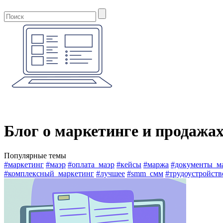
Блог о маркетинге и продажа
Популярные темы
#маркетинг
#маэр
#оплата_маэр
#кейсы
#маржа
#документы_м
#комплексный_маркетинг
#лучшее
#smm_смм
#трудоустройств