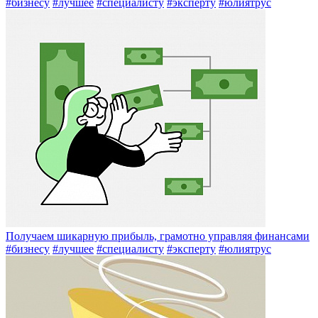
#бизнесу
#лучшее
#специалисту
#эксперту
#юлиятрус
Получаем шикарную прибыль, грамотно управляя финансами
#бизнесу
#лучшее
#специалисту
#эксперту
#юлиятрус