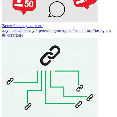
Зачем бизнесу соцсети
#лучшее
#бизнесу
#целевая_аудитория
#smm_смм
#instagram
#инстаграм