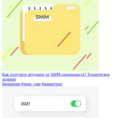
Как получить результат от SMM-специалиста? Техническое
задание
#instagram
#smm_смм
#маркетинг