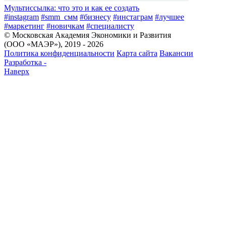
Мультиссылка: что это и как ее создать
#instagram
#smm_смм
#бизнесу
#инстаграм
#лучшее
#маркетинг
#новичкам
#специалисту
© Московская Академия Экономики и Развития
(ООО «МАЭР»), 2019 - 2026
Политика конфиденциальности
Карта сайта
Вакансии
Разработка -
Наверх