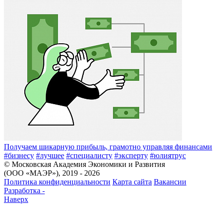
Получаем шикарную прибыль, грамотно управляя финансами
#бизнесу
#лучшее
#специалисту
#эксперту
#юлиятрус
© Московская Академия Экономики и Развития
(ООО «МАЭР»), 2019 - 2026
Политика конфиденциальности
Карта сайта
Вакансии
Разработка -
Наверх