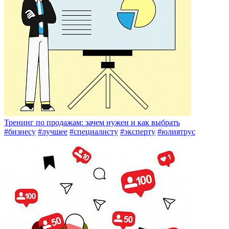
Тренинг по продажам: зачем нужен и как выбрать
#бизнесу
#лучшее
#специалисту
#эксперту
#юлиятрус